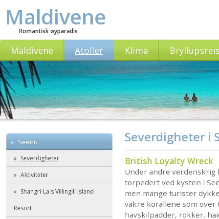
Maldivene
Romantisk øyparadis
Maldivene
Atoller
Klima
Bryllupsrei
Severdigheter i 
Seenu
Severdigheter
British Loyalty Wreck
Under andre verdenskrig b
Aktiviteter
torpedert ved kysten i Seen
Shangri-La's Villingili Island
men mange turister dykker
vakre korallene som over 
Resort
havskilpadder, rokker, ha