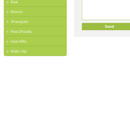
Raa
Noonu
Shaviyani
Haa Dhaalu
Haa Alifu
Male City