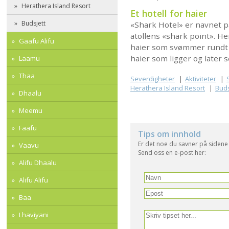
Herathera Island Resort
Et hotell for haier
Budsjett
«Shark Hotel» er navnet p
atollens «shark point». He
Gaafu Alifu
haier som svømmer rundt i
haier som ligger og later s
Laamu
Thaa
Severdigheter
Aktiviteter
Herathera Island Resort
Buds
Dhaalu
Meemu
Faafu
Tips om innhold
Er det noe du savner på sidene
Vaavu
Send oss en e-post her:
Alifu Dhaalu
Alifu Alifu
Baa
Lhaviyani